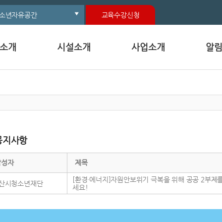
소년자유공간
교육수강신청
소개
시설소개
사업소개
알
공지사항
작성자
제목
[환경·에너지]자원안보위기 극복을 위해 공공 2부제
산시청소년재단
세요!