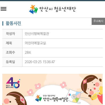
주소복사
활동사진
작성자
안산시행복예절관
제목
어린이예절교실
조회수
284
등록일
2026-03-25 15:36:47