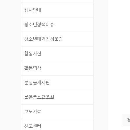
행사안내
청소년정책이슈
청소년매거진청울림
활동사진
활동영상
분실물게시판
불용품소요조회
보도자료
신고센터