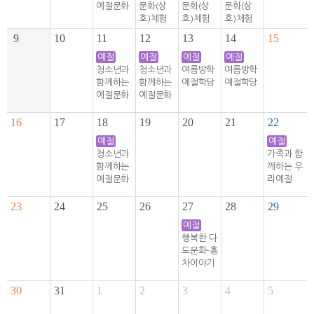
예절문화
문화(상
문화(상
문화(상
호)체험
호)체험
호)체험
9
10
11
12
13
14
15
예절
예절
예절
예절
청소년과
청소년과
여름방학
여름방학
함께하는
함께하는
예절학당
예절학당
예절문화
예절문화
16
17
18
19
20
21
22
예절
예절
청소년과
가족과 함
함께하는
께하는 우
예절문화
리예절
23
24
25
26
27
28
29
예절
행복한 다
도문화-홍
차이야기
30
31
1
2
3
4
5