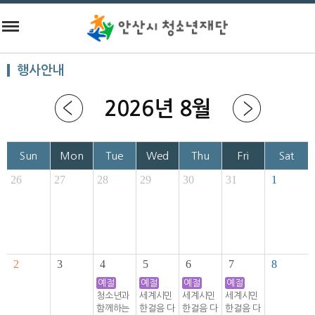
행사안내
2026년 8월
Sun
Mon
Tue
Wed
Thu
Fri
Sat
26
27
28
29
30
31
1
2
3
4
5
6
7
8
예절
예절
예절
예절
청소년과
세계시민
세계시민
세계시민
함께하는
한걸음 다
한걸음 다
한걸음 다